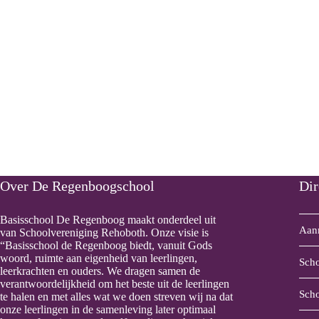
Over De Regenboogschool
Dir
Basisschool De Regenboog maakt onderdeel uit
Aanm
van Schoolvereniging Rehoboth. Onze visie is
“Basisschool de Regenboog biedt, vanuit Gods
woord, ruimte aan eigenheid van leerlingen,
Sch
leerkrachten en ouders. We dragen samen de
verantwoordelijkheid om het beste uit de leerlingen
Sch
te halen en met alles wat we doen streven wij na dat
onze leerlingen in de samenleving later optimaal