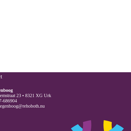
t
enboog
oemstraat 23 • 8321 XG Urk
7-686904
regenboog@rehoboth.nu