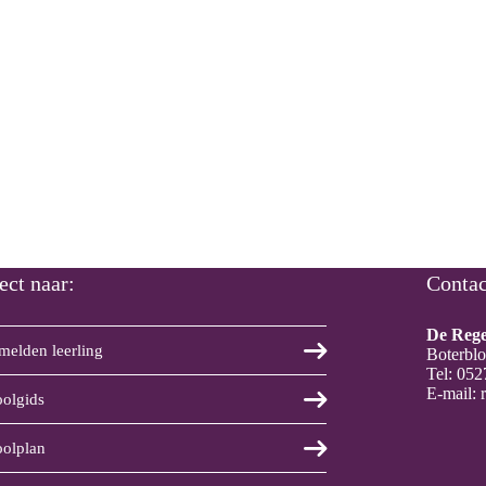
ect naar:
Contac
De Reg
elden leerling
Boterbl
Tel:
052
E-mail:
oolgids
oolplan